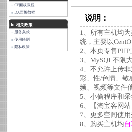
CP面板教程
DA面板教程
说明：
相关政策
1、所有主机均为美
服务条款
使用限制
统，主要以CentOS/
隐私政策
2、本页专售PH
3、MySQL不
4、不允许上传
彩、性/色情、
频、视频等文件
5、小偷程序和采
6、【淘宝客网
7、更多空间使用
8、购买主机均
自