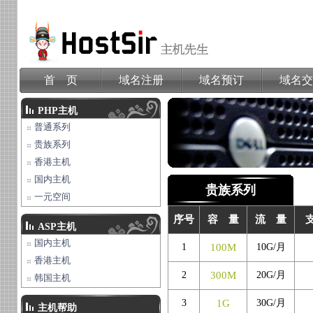
首 页
域名注册
域名预订
域名交
PHP主机
普通系列
贵族系列
香港主机
国内主机
贵族系列
一元空间
序号
容 量
流 量
ASP主机
国内主机
1
100M
10G/月
香港主机
2
300M
20G/月
韩国主机
3
1G
30G/月
主机帮助