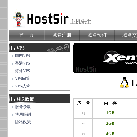
首 页
域名注册
域名预订
域名交
VPS
国内VPS
香港VPS
海外VPS
VPS问答
L
VPS技术
相关政策
序 号
内 存
服务条款
#1
1GB
使用限制
隐私政策
#2
2GB
#3
4GB